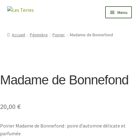
Aller
Aller
Menu
à
au
la
contenu
PÉPINIÈRE
navigation
Accueil
Pépinière
Poirier
Madame de Bonnefond
JARDIN
FORMATIONS
Madame de Bonnefond
VALEURS
BONNES ADRESSES
20,00
€
CONTACT
Poirier Madame de Bonnefond : poire d’automne délicate et
parfumée