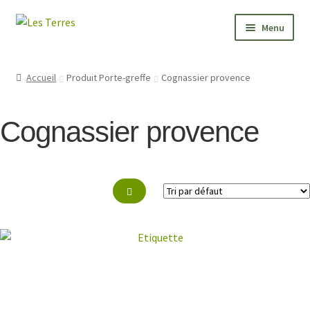
Aller
Aller
Menu
à
au
la
contenu
PÉPINIÈRE
navigation
Accueil
Produit Porte-greffe
Cognassier provence
JARDIN
Cognassier provence
FORMATIONS
VALEURS
BONNES ADRESSES
CONTACT