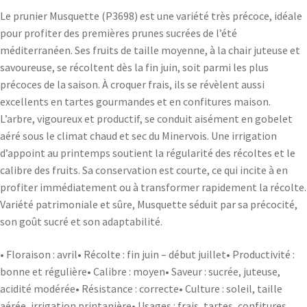
Le prunier Musquette (P3698) est une variété très précoce, idéale
pour profiter des premières prunes sucrées de l’été
méditerranéen. Ses fruits de taille moyenne, à la chair juteuse et
savoureuse, se récoltent dès la fin juin, soit parmi les plus
précoces de la saison. À croquer frais, ils se révèlent aussi
excellents en tartes gourmandes et en confitures maison.
L’arbre, vigoureux et productif, se conduit aisément en gobelet
aéré sous le climat chaud et sec du Minervois. Une irrigation
d’appoint au printemps soutient la régularité des récoltes et le
calibre des fruits. Sa conservation est courte, ce qui incite à en
profiter immédiatement ou à transformer rapidement la récolte.
Variété patrimoniale et sûre, Musquette séduit par sa précocité,
son goût sucré et son adaptabilité.
• Floraison : avril• Récolte : fin juin – début juillet• Productivité :
bonne et régulière• Calibre : moyen• Saveur : sucrée, juteuse,
acidité modérée• Résistance : correcte• Culture : soleil, taille
aérée, irrigation printanière• Usages : frais, tartes, confitures