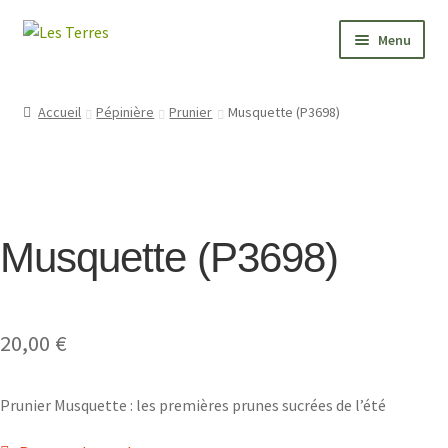
Aller
Aller
Menu
à
au
la
contenu
PÉPINIÈRE
navigation
Accueil
Pépinière
Prunier
Musquette (P3698)
JARDIN
FORMATIONS
Musquette (P3698)
VALEURS
BONNES ADRESSES
20,00
€
CONTACT
Prunier Musquette : les premières prunes sucrées de l’été