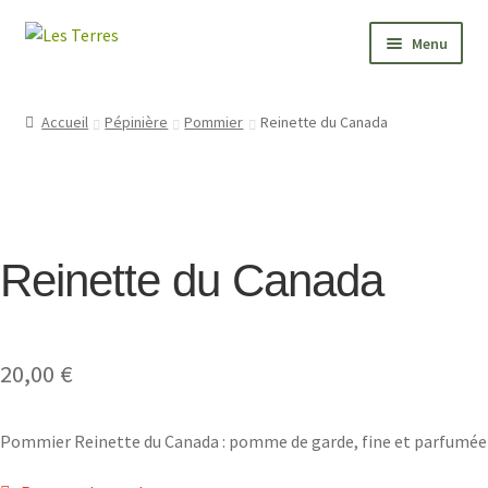
Aller
Aller
Menu
à
au
la
contenu
PÉPINIÈRE
navigation
Accueil
Pépinière
Pommier
Reinette du Canada
JARDIN
FORMATIONS
Reinette du Canada
VALEURS
BONNES ADRESSES
20,00
€
CONTACT
Pommier Reinette du Canada : pomme de garde, fine et parfumée