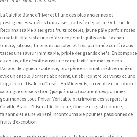
Nom latin : Malus communis
La Calville Blanc d’hiver est l’une des plus anciennes et
prestigieuses variétés françaises, cultivée depuis le XVIIe siècle.
Reconnaissable à ses gros fruits côtelés, jaune pâle parfois rosés
au soleil, elle reste une référence pour la pâtisserie. Sa chair
tendre, juteuse, finement acidulée et très parfumée confère aux
tartes une saveur inimitable, prisée des grands chefs. En compote
ou en jus, elle dévoile aussi une complexité aromatique rare.
L’arbre, de vigueur soutenue, prospère en climat méditerranéen
avec un ensoleillement abondant, un abri contre les vents et une
irrigation estivale maîtrisée. En Minervois, sa récolte d’octobre et
sa longue conservation (jusqu’à mars) assurent des pommes
gourmandes tout l’hiver. Véritable patrimoine des vergers, la
Calville Blanc d’hiver allie histoire, finesse et gastronomie,
faisant d’elle une variété incontournable pour les passionnés de
fruits d’exception.
• Floraison : avril• Fructification : octobre• Productivité : très