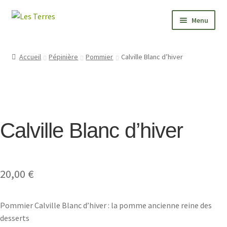
Aller
Aller
Menu
à
au
la
contenu
PÉPINIÈRE
navigation
Accueil
Pépinière
Pommier
Calville Blanc d’hiver
JARDIN
FORMATIONS
Calville Blanc d’hiver
VALEURS
BONNES ADRESSES
20,00
€
CONTACT
Pommier Calville Blanc d’hiver : la pomme ancienne reine des
desserts