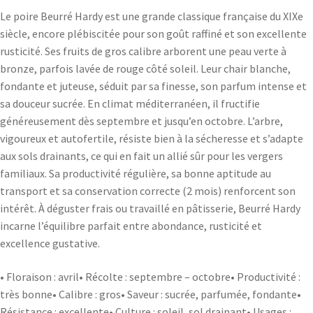
Le poire Beurré Hardy est une grande classique française du XIXe
siècle, encore plébiscitée pour son goût raffiné et son excellente
rusticité. Ses fruits de gros calibre arborent une peau verte à
bronze, parfois lavée de rouge côté soleil. Leur chair blanche,
fondante et juteuse, séduit par sa finesse, son parfum intense et
sa douceur sucrée. En climat méditerranéen, il fructifie
généreusement dès septembre et jusqu’en octobre. L’arbre,
vigoureux et autofertile, résiste bien à la sécheresse et s’adapte
aux sols drainants, ce qui en fait un allié sûr pour les vergers
familiaux. Sa productivité régulière, sa bonne aptitude au
transport et sa conservation correcte (2 mois) renforcent son
intérêt. À déguster frais ou travaillé en pâtisserie, Beurré Hardy
incarne l’équilibre parfait entre abondance, rusticité et
excellence gustative.
• Floraison : avril• Récolte : septembre – octobre• Productivité :
très bonne• Calibre : gros• Saveur : sucrée, parfumée, fondante•
Résistance : excellente• Culture : soleil, sol drainant• Usages :