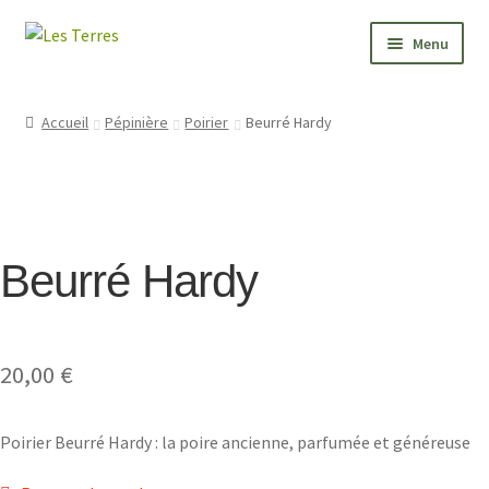
Aller
Aller
Menu
à
au
la
contenu
PÉPINIÈRE
navigation
Accueil
Pépinière
Poirier
Beurré Hardy
JARDIN
FORMATIONS
Beurré Hardy
VALEURS
BONNES ADRESSES
20,00
€
CONTACT
Poirier Beurré Hardy : la poire ancienne, parfumée et généreuse