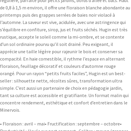
régulière, parfaite pour petits jardins, bords d’allée et bacs. Haut
de 0,8 à 1,5 m environ, il offre une floraison blanche abondante au
printemps puis des grappes serrées de baies noir violacé à
l’automne. La saveur est vive, acidulée, avec une astringence qui
s’équilibre en confiture, sirop, jus et fruits séchés. Hugin est très
rustique, accepte le soleil comme la mi-ombre, et se contente
d’un sol ordinaire pourvu qu’il soit drainé. Peu exigeant, il
apprécie une taille légère pour rajeunir le bois et conserver sa
compacité. En haie comestible, il rythme l’espace en alternant
floraison, feuillage décoratif et couleurs d’automne rouge
orangé. Pour un rayon “petits fruits faciles”, Hugin est un best-
seller : silhouette nette, récoltes sûres, transformation ultra
simple. C’est aussi un partenaire de choix en pédagogie jardin,
tant sa culture est accessible et gratifiante. Un format malin qui
concentre rendement, esthétique et confort d’entretien dans le
Minervois.
• Floraison : avril – mai• Fructification : septembre – octobre•