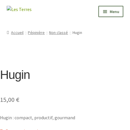
Aller
Aller
Menu
à
au
la
contenu
PÉPINIÈRE
navigation
Accueil
Pépinière
Non classé
Hugin
JARDIN
FORMATIONS
Hugin
VALEURS
BONNES ADRESSES
15,00
€
CONTACT
Hugin : compact, productif, gourmand