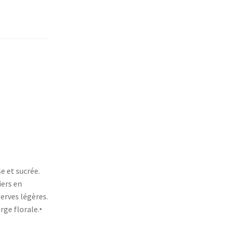
e et sucrée.
iers en
serves légères.
rge florale.‣