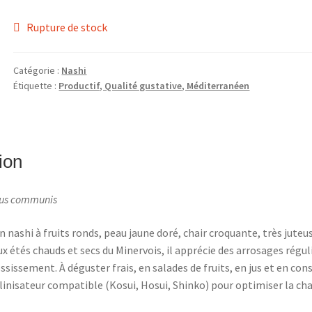
Rupture de stock
Catégorie :
Nashi
Étiquette :
Productif, Qualité gustative, Méditerranéen
ion
rus communis
n nashi à fruits ronds, peau jaune doré, chair croquante, très juteus
x étés chauds et secs du Minervois, il apprécie des arrosages régul
ssissement. À déguster frais, en salades de fruits, en jus et en con
linisateur compatible (Kosui, Hosui, Shinko) pour optimiser la cha