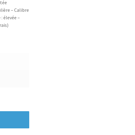
ptée
lière – Calibre
 : élevée –
ais)