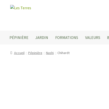
Aller
Aller
à
au
la
contenu
navigation
PÉPINIÈRE
JARDIN
FORMATIONS
VALEURS
Accueil
Pépinière
Nashi
Chihardt