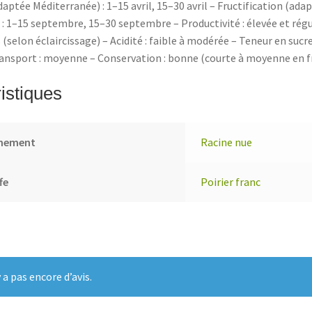
daptée Méditerranée) : 1–15 avril, 15–30 avril – Fructification (ada
: 1–15 septembre, 15–30 septembre – Productivité : élevée et régu
 (selon éclaircissage) – Acidité : faible à modérée – Teneur en sucre
ransport : moyenne – Conservation : bonne (courte à moyenne en fr
istiques
nnement
Racine nue
fe
Poirier franc
y a pas encore d’avis.