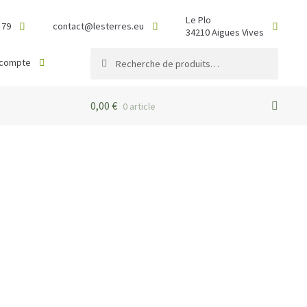
Le Plo
 79
contact@lesterres.eu
34210 Aigues Vives
Recherche
Recherche
 compte
pour :
0,00
€
0 article