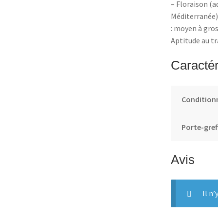
– Floraison (a
Méditerranée) 
: moyen à gros
Aptitude au t
Caractér
Conditio
Porte-gref
Avis
Il n’