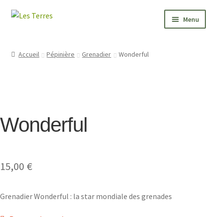
Aller
Aller
Menu
à
au
la
contenu
PÉPINIÈRE
navigation
Accueil
Pépinière
Grenadier
Wonderful
JARDIN
FORMATIONS
Wonderful
VALEURS
BONNES ADRESSES
15,00
€
CONTACT
Grenadier Wonderful : la star mondiale des grenades