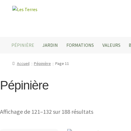
Aller
Aller
à
au
la
contenu
navigation
PÉPINIÈRE
JARDIN
FORMATIONS
VALEURS
Accueil
Pépinière
Page 11
Pépinière
Affichage de 121–132 sur 188 résultats