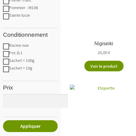
Pommier - M106
Sainte lucie
Conditionnement
Nigiseiki
Racine nue
20,00
€
Pot 3Lt
Sachet = 100g
Voir le produit
Sachet = 10g
Prix
Appliquer