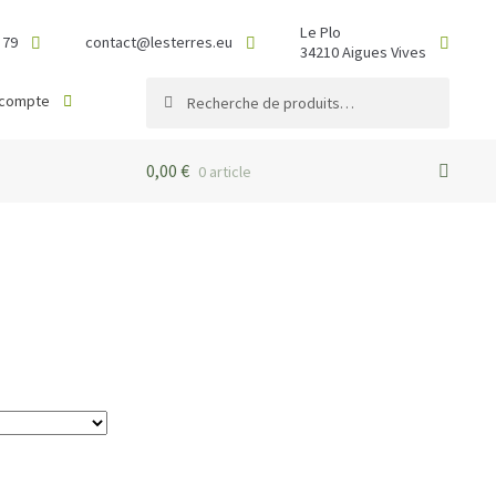
Le Plo
 79
contact@lesterres.eu
34210 Aigues Vives
Recherche
Recherche
 compte
pour :
0,00
€
0 article