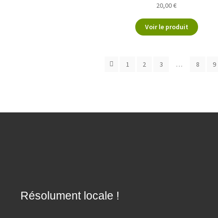
20,00
€
Voir le produit
1
2
3
…
8
9
Résolument locale !