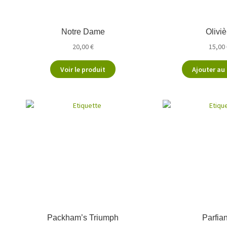
Notre Dame
Oliviè
20,00
€
15,00
Voir le produit
Ajouter au
Packham’s Triumph
Parfia