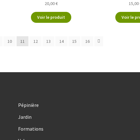
20,00
€
15,00
Voir le produit
Voir le pr
10
11
12
13
14
15
16
Pépinière
Jardin
Formations