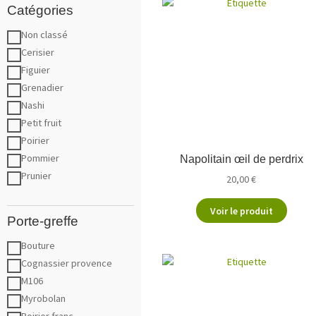
Catégories
Non classé
Cerisier
Figuier
Grenadier
Nashi
Petit fruit
Poirier
Pommier
Napolitain œil de perdrix
Prunier
20,00
€
Voir le produit
Porte-greffe
Bouture
Cognassier provence
M106
Myrobolan
Poirier franc