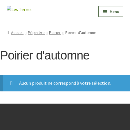
Aller
Aller
Menu
à
au
la
contenu
PÉPINIÈRE
navigation
Accueil
Pépinière
Poirier
Poirier d'automne
JARDIN
Poirier d'automne
FORMATIONS
VALEURS
Aucun produit ne correspond à votre sélection.
BONNES ADRESSES
CONTACT